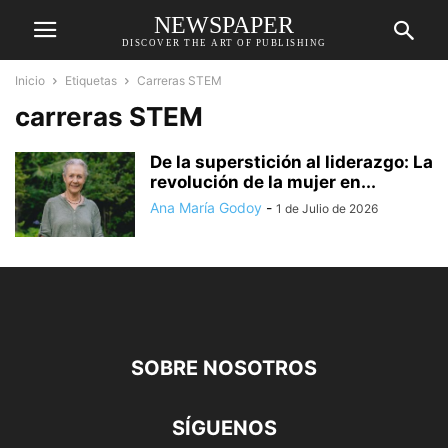
NEWSPAPER
DISCOVER THE ART OF PUBLISHING
Inicio
Etiquetas
Carreras STEM
carreras STEM
De la superstición al liderazgo: La
revolución de la mujer en...
Ana María Godoy
-
1 de Julio de 2026
SOBRE NOSOTROS
SÍGUENOS