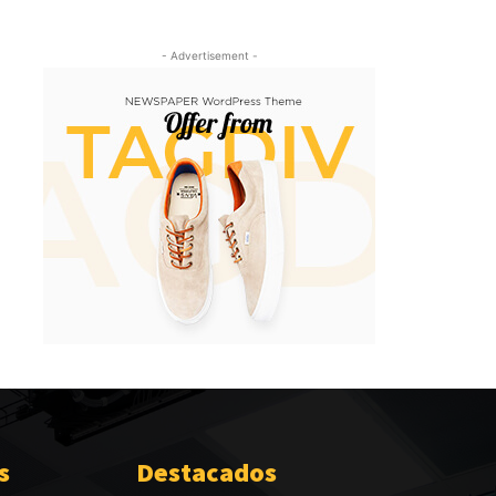
- Advertisement -
s
Destacados