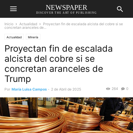
NEWSPAPER
DISCOVER THE ART OF PUBLISHING
Inicio
Actualidad
Proyectan fin de escalada alcista del cobre si se
concretan aranceles de...
Actualidad
Minería
Proyectan fin de escalada
alcista del cobre si se
concretan aranceles de
Trump
264
0
Por
María Luisa Campos
-
2 de Abril de 2025