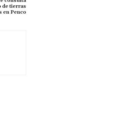
e consulta
 de tierras
s en Penco