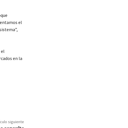
oque
omentamos el
 sistema”,
 el
rcados en la
ículo siguiente