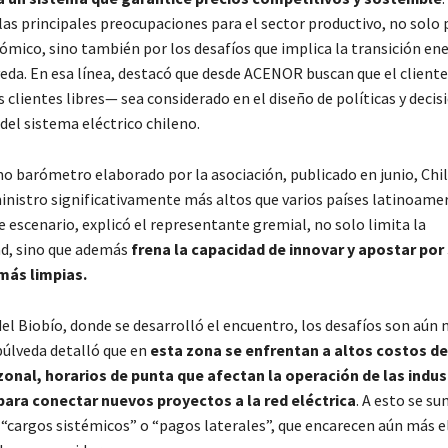
las principales preocupaciones para el sector productivo, no solo 
mico, sino también por los desafíos que implica la transición ene
eda. En esa línea, destacó que desde ACENOR buscan que el cliente
s clientes libres— sea considerado en el diseño de políticas y decis
del sistema eléctrico chileno.
mo barómetro elaborado por la asociación, publicado en junio, Chi
inistro significativamente más altos que varios países latinoamer
 escenario, explicó el representante gremial, no solo limita la
d, sino que además
frena la capacidad de innovar y apostar por
más limpias.
el Biobío, donde se desarrolló el encuentro, los desafíos son aún
úlveda detalló que en
esta zona se enfrentan a altos costos de
onal, horarios de punta que afectan la operación de las indust
para conectar nuevos proyectos a la red eléctrica
. A esto se s
cargos sistémicos” o “pagos laterales”, que encarecen aún más el