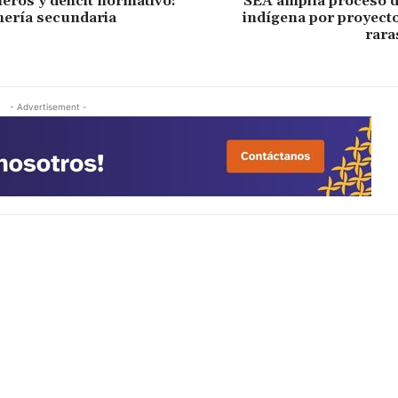
eros y déficit normativo:
SEA amplía proceso d
nería secundaria
indígena por proyecto
rara
- Advertisement -