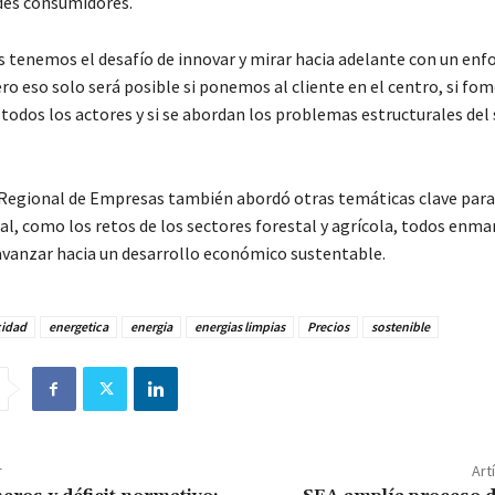
des consumidores.
 tenemos el desafío de innovar y mirar hacia adelante con un enf
ero eso solo será posible si ponemos al cliente en el centro, si f
todos los actores y si se abordan los problemas estructurales del
Regional de Empresas también abordó otras temáticas clave para
al, como los retos de los sectores forestal y agrícola, todos enma
avanzar hacia un desarrollo económico sustentable.
cidad
energetica
energia
energias limpias
Precios
sostenible
r
Art