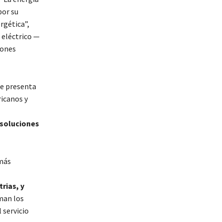
por su
rgética”,
 eléctrico —
iones
le presenta
icanos y
 soluciones
 más
rias, y
uman los
 servicio