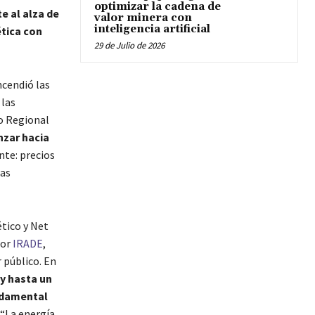
optimizar la cadena de
e al alza de
valor minera con
inteligencia artificial
ética con
29 de Julio de 2026
ncendió las
 las
ro Regional
nzar hacia
nte: precios
ras
tico y Net
por
IRADE
,
 público. En
 y hasta un
ndamental
. “La energía