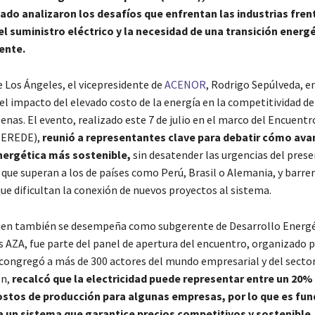
vado analizaron los desafíos que enfrentan las industrias frent
el suministro eléctrico y la necesidad de una transición energ
iente.
e Los Ángeles, el vicepresidente de
ACENOR
, Rodrigo Sepúlveda, e
el impacto del elevado costo de la energía en la competitividad de
lenas. El evento, realizado este 7 de julio en el marco del Encuent
(EREDE),
reunió a representantes clave para debatir cómo ava
nergética más sostenible,
sin desatender las urgencias del prese
que superan a los de países como Perú, Brasil o Alemania, y barre
ue dificultan la conexión de nuevos proyectos al sistema.
ien también se desempeña como subgerente de Desarrollo Energé
s AZA, fue parte del panel de apertura del encuentro, organizado 
 congregó a más de 300 actores del mundo empresarial y del sector
ón,
recalcó que la electricidad puede representar entre un 20%
ostos de producción para algunas empresas, por lo que es fu
a un sistema que garantice precios competitivos y sostenible