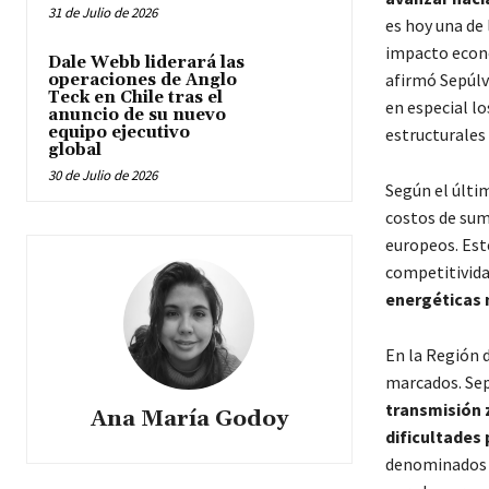
31 de Julio de 2026
es hoy una de 
impacto econó
Dale Webb liderará las
afirmó Sepúlv
operaciones de Anglo
Teck en Chile tras el
en especial lo
anuncio de su nuevo
equipo ejecutivo
estructurales 
global
30 de Julio de 2026
Según el últi
costos de sum
europeos. Este
competitivida
energéticas 
En la Región d
marcados. Sep
transmisión z
Ana María Godoy
dificultades 
denominados “