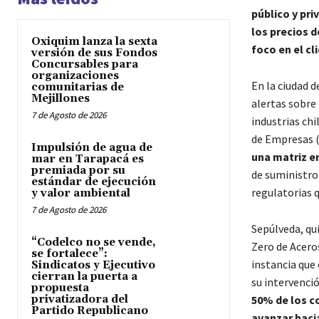
público y pri
los precios d
Oxiquim lanza la sexta
foco en el cl
versión de sus Fondos
Concursables para
organizaciones
En la ciudad d
comunitarias de
Mejillones
alertas sobre 
7 de Agosto de 2026
industrias chi
de Empresas 
Impulsión de agua de
una matriz e
mar en Tarapacá es
premiada por su
de suministro 
estándar de ejecución
regulatorias q
y valor ambiental
7 de Agosto de 2026
Sepúlveda, qu
“Codelco no se vende,
Zero de Acero
se fortalece”:
instancia que
Sindicatos y Ejecutivo
cierran la puerta a
su intervenci
propuesta
privatizadora del
50% de los c
Partido Republicano
avanzar haci