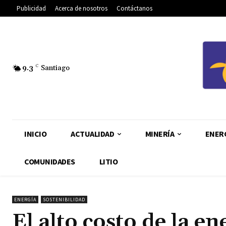
Publicidad
Acerca de nosotros
Contáctanos
9.3
C
Santiago
INICIO
ACTUALIDAD
MINERÍA
ENER
COMUNIDADES
LITIO
ENERGÍA
SOSTENIBILIDAD
El alto costo de la e