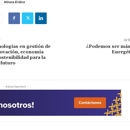
Minera El Abra
r
Art
ologías en gestión de
¿Podemos ser más 
novación, economía
Energé
ostenibilidad para la
 futuro
- Advertisement -