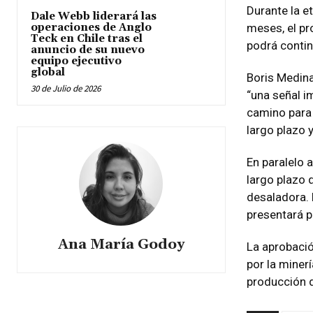
Durante la e
Dale Webb liderará las
operaciones de Anglo
meses, el pr
Teck en Chile tras el
podrá contin
anuncio de su nuevo
equipo ejecutivo
global
Boris Medina
30 de Julio de 2026
“una señal im
camino para 
largo plazo y
En paralelo 
largo plazo 
desaladora. 
presentará p
Ana María Godoy
La aprobació
por la miner
producción d