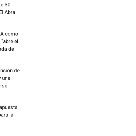
te 30
El Abra
EVA como
 “abre el
ada de
ansión de
y una
e se
 apuesta
ara la