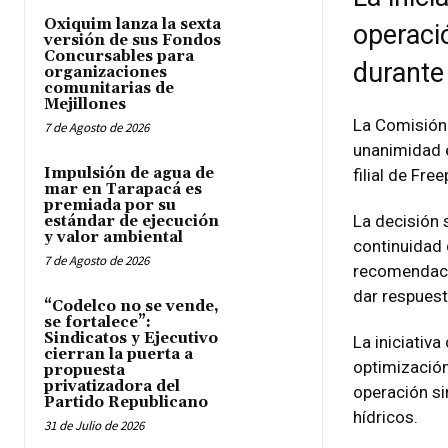
Oxiquim lanza la sexta
operaci
versión de sus Fondos
Concursables para
durante
organizaciones
comunitarias de
Mejillones
La Comisión
7 de Agosto de 2026
unanimidad el
Impulsión de agua de
filial de Fr
mar en Tarapacá es
premiada por su
La decisión 
estándar de ejecución
y valor ambiental
continuidad 
7 de Agosto de 2026
recomendació
dar respuest
“Codelco no se vende,
se fortalece”:
Sindicatos y Ejecutivo
La iniciativa
cierran la puerta a
optimización
propuesta
privatizadora del
operación si
Partido Republicano
hídricos.
31 de Julio de 2026