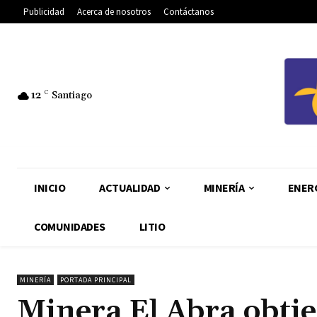
Publicidad
Acerca de nosotros
Contáctanos
12
C
Santiago
INICIO
ACTUALIDAD
MINERÍA
ENER
COMUNIDADES
LITIO
MINERÍA
PORTADA PRINCIPAL
Minera El Abra obti