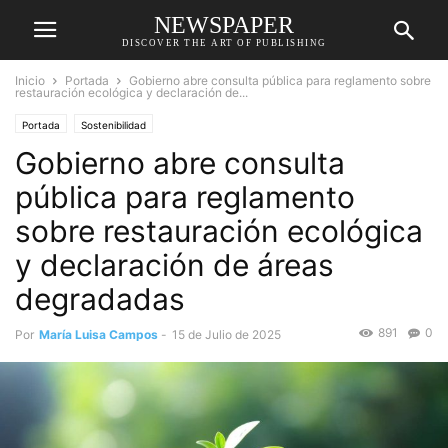
NEWSPAPER
DISCOVER THE ART OF PUBLISHING
Inicio
Portada
Gobierno abre consulta pública para reglamento sobre
restauración ecológica y declaración de...
Portada
Sostenibilidad
Gobierno abre consulta
pública para reglamento
sobre restauración ecológica
y declaración de áreas
degradadas
891
0
Por
María Luisa Campos
-
15 de Julio de 2025