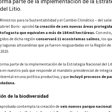
rma parte de la implementación de la Estrat
del Litio.
Ministros para la Sustentabilidad y el Cambio Climático – del sali
abriel Boric- aprobó
la creación de seis nuevas áreas protegida
tofagasta que equivalen a más de 184 mil hectáreas.
Con esto,
gidos de dicha región
conservará 11 ecosistemas salinos
, los q
s y lagunas altoandinas que ya fueron resguardadas en la Región d
2025.
orma parte de la implementación de la Estrategia Nacional del Liti
ta en nuestro país que responde al mandato presidencial de integra
biental en una política productiva, y que
incluyó procesos de pa
iudadana.
ón de la biodiversidad
aprobada contempla la creación de
seis nuevos parque nacional