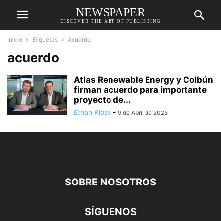
NEWSPAPER
DISCOVER THE ART OF PUBLISHING
Inicio
Etiquetas
Acuerdo
acuerdo
Atlas Renewable Energy y Colbún
firman acuerdo para importante
proyecto de...
Ethan Kloss
-
9 de Abril de 2025
SOBRE NOSOTROS
SÍGUENOS