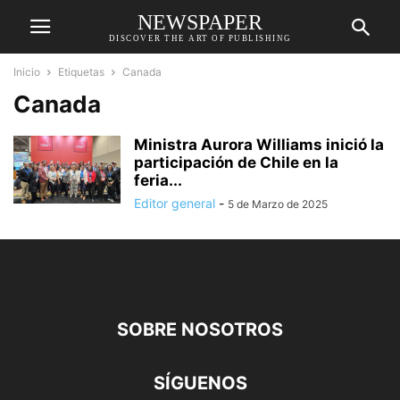
NEWSPAPER
DISCOVER THE ART OF PUBLISHING
Inicio
Etiquetas
Canada
Canada
Ministra Aurora Williams inició la
participación de Chile en la
feria...
Editor general
-
5 de Marzo de 2025
SOBRE NOSOTROS
SÍGUENOS