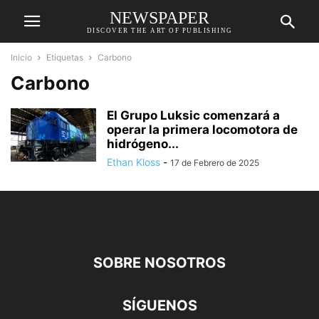
NEWSPAPER
DISCOVER THE ART OF PUBLISHING
Inicio
Etiquetas
Carbono
Carbono
El Grupo Luksic comenzará a
operar la primera locomotora de
hidrógeno...
Ethan Kloss
-
17 de Febrero de 2025
SOBRE NOSOTROS
SÍGUENOS