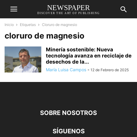
NEWSPAPER
DISCOVER THE ART OF PUBLISHING
Inicio
Etiquetas
Cloruro de magnesio
cloruro de magnesio
Minería sostenible: Nueva
tecnología avanza en reciclaje de
desechos de la...
María Luisa Campos
-
12 de Febrero de 2025
SOBRE NOSOTROS
SÍGUENOS