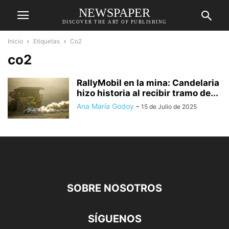
NEWSPAPER
DISCOVER THE ART OF PUBLISHING
Inicio
Etiquetas
Co2
co2
RallyMobil en la mina: Candelaria
hizo historia al recibir tramo de...
Ana María Godoy
-
15 de Julio de 2025
SOBRE NOSOTROS
SÍGUENOS