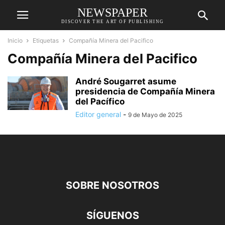
NEWSPAPER
DISCOVER THE ART OF PUBLISHING
Inicio
Etiquetas
Compañía Minera del Pacifico
Compañía Minera del Pacifico
André Sougarret asume
presidencia de Compañía Minera
del Pacífico
Editor general
-
9 de Mayo de 2025
SOBRE NOSOTROS
SÍGUENOS