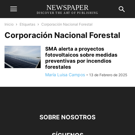
NEWSPAPER
DISCOVER THE ART OF PUBLISHING
Inicio
Etiquetas
Corporación Nacional Forestal
Corporación Nacional Forestal
SMA alerta a proyectos
fotovoltaicos sobre medidas
preventivas por incendios
forestales
María Luisa Campos
-
13 de Febrero de 2025
SOBRE NOSOTROS