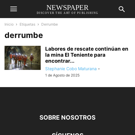
NEWSPAPER
DISCOVER THE ART OF PUBLISHING
Inicio
Etiquetas
Derrumbe
derrumbe
Labores de rescate continúan en
la mina El Teniente para
encontrar...
Stephanie Cobo Maturana
-
1 de Agosto de 2025
SOBRE NOSOTROS