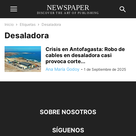
NEWSPAPER
DISCOVER THE ART OF PUBLISHING
Inicio
Etiquetas
Desaladora
Desaladora
Crisis en Antofagasta: Robo de
cables en desaladora casi
provoca corte...
Ana María Godoy
-
1 de Septiembre de 2025
SOBRE NOSOTROS
SÍGUENOS