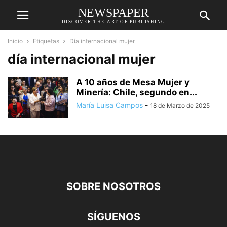
NEWSPAPER
DISCOVER THE ART OF PUBLISHING
Inicio
Etiquetas
Día internacional mujer
día internacional mujer
A 10 años de Mesa Mujer y
Minería: Chile, segundo en...
María Luisa Campos
-
18 de Marzo de 2025
SOBRE NOSOTROS
SÍGUENOS