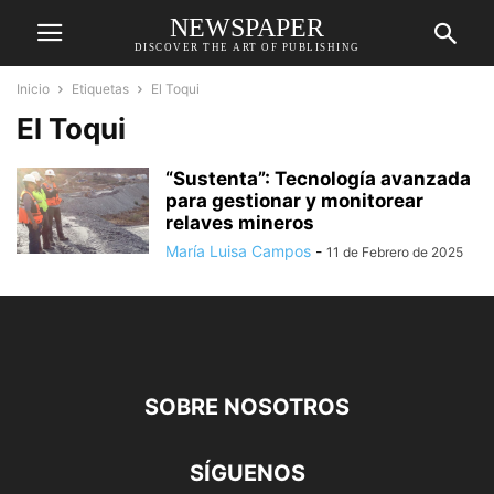
NEWSPAPER
DISCOVER THE ART OF PUBLISHING
Inicio
Etiquetas
El Toqui
El Toqui
“Sustenta”: Tecnología avanzada
para gestionar y monitorear
relaves mineros
María Luisa Campos
-
11 de Febrero de 2025
SOBRE NOSOTROS
SÍGUENOS