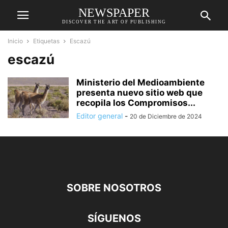
NEWSPAPER
DISCOVER THE ART OF PUBLISHING
Inicio
Etiquetas
Escazú
escazú
Ministerio del Medioambiente
presenta nuevo sitio web que
recopila los Compromisos...
Editor general
-
20 de Diciembre de 2024
SOBRE NOSOTROS
SÍGUENOS