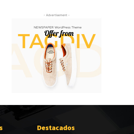
- Advertisement -
s
Destacados