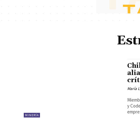
Est
Chi
ali
crí
María 
Miembr
y Code
empres
MINERÍA