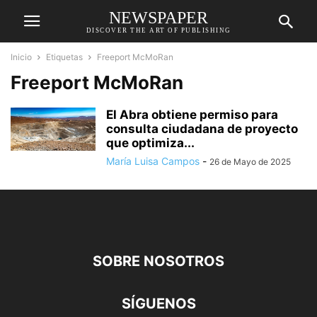
NEWSPAPER
DISCOVER THE ART OF PUBLISHING
Inicio
Etiquetas
Freeport McMoRan
Freeport McMoRan
El Abra obtiene permiso para
consulta ciudadana de proyecto
que optimiza...
María Luisa Campos
-
26 de Mayo de 2025
SOBRE NOSOTROS
SÍGUENOS