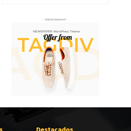
- Advertisement -
s
Destacados