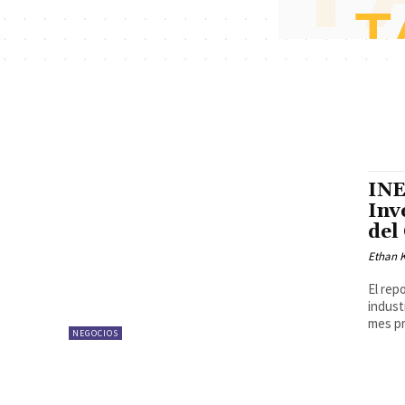
INE
Inv
del
Ethan K
El rep
indust
NEGOCIOS