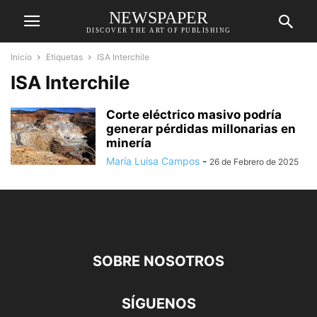
NEWSPAPER
DISCOVER THE ART OF PUBLISHING
Inicio
Etiquetas
ISA Interchile
ISA Interchile
Corte eléctrico masivo podría
generar pérdidas millonarias en
minería
María Luisa Campos
-
26 de Febrero de 2025
SOBRE NOSOTROS
SÍGUENOS