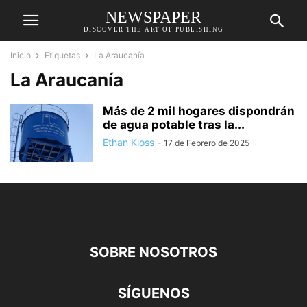
NEWSPAPER
DISCOVER THE ART OF PUBLISHING
Inicio
Etiquetas
La Araucanía
La Araucanía
Más de 2 mil hogares dispondrán
de agua potable tras la...
Ethan Kloss
-
17 de Febrero de 2025
SOBRE NOSOTROS
SÍGUENOS