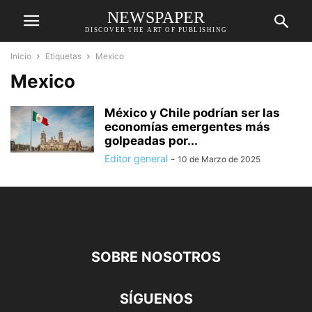
NEWSPAPER
DISCOVER THE ART OF PUBLISHING
Inicio
Etiquetas
Mexico
Mexico
México y Chile podrían ser las
economías emergentes más
golpeadas por...
Editor general
-
10 de Marzo de 2025
SOBRE NOSOTROS
SÍGUENOS