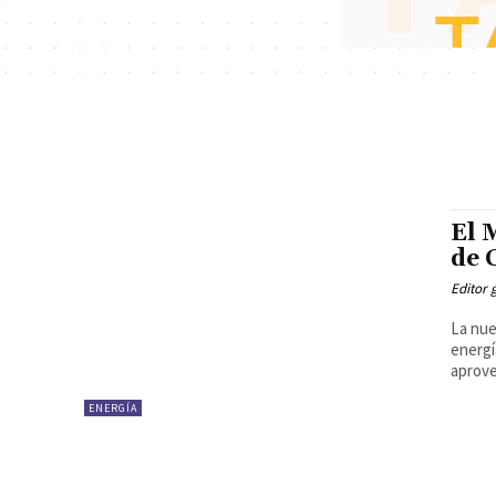
El 
de 
Editor 
La nue
energí
ENERGÍA