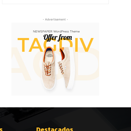
- Advertisement -
s
Destacados