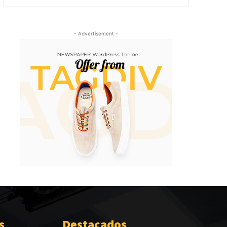
- Advertisement -
s
Destacados