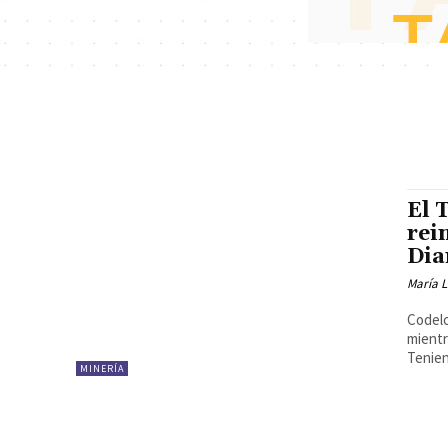
El 
rei
Dia
María 
Codelc
mientras
Tenien
MINERÍA