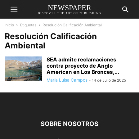
NEWSPAPER
DISCOVER THE ART OF PUBLISHING
Inicio
Etiquetas
Resolución Calificación Ambiental
Resolución Calificación
Ambiental
SEA admite reclamaciones
contra proyecto de Anglo
American en Los Bronces,...
María Luisa Campos
-
14 de Julio de 2025
SOBRE NOSOTROS