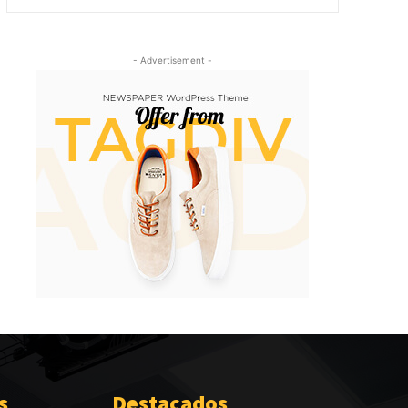
- Advertisement -
s
Destacados