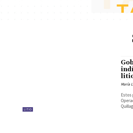
Gob
ind
lit
María 
Estos 
Operac
LITIO