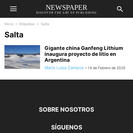
NEWSPAPER
DISCOVER THE ART OF PUBLISHING
Inicio
Etiquetas
Salta
Salta
Gigante china Ganfeng Lithium
inaugura proyecto de litio en
Argentina
María Luisa Campos
-
14 de Febrero de 2025
SOBRE NOSOTROS
SÍGUENOS