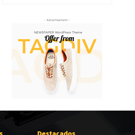
- Advertisement -
s
Destacados