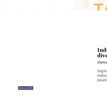
Ind
div
Stepha
Según 
realiz
pasaría
EXCLUSIVO