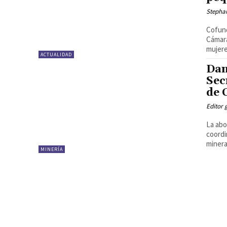
Stepha
Cofund
Cámara
mujere
ACTUALIDAD
Dan
Sec
de 
Editor 
La abo
coordi
minera
MINERÍA