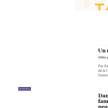
Un 
Editor 
Por Da
de la Cámara M
fusiona
MINERÍA
Dan
fam
peq