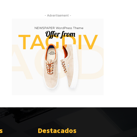
- Advertisement -
s
Destacados