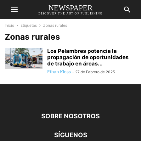
NEWSPAPER
DISCOVER THE ART OF PUBLISHING
Inicio
Etiquetas
Zonas rurales
Zonas rurales
Los Pelambres potencia la
propagación de oportunidades
de trabajo en áreas...
Ethan Kloss
-
27 de Febrero de 2025
SOBRE NOSOTROS
SÍGUENOS