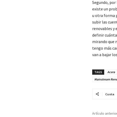
Segundo, por 
existe un pro
u otra forma 
subir las cue
renovables y 
definir cuánt
mirando que n
tengo más carr
van a bajar los
TAGS
Acera
Mainstream Ren
Cuota
Artículo anterio