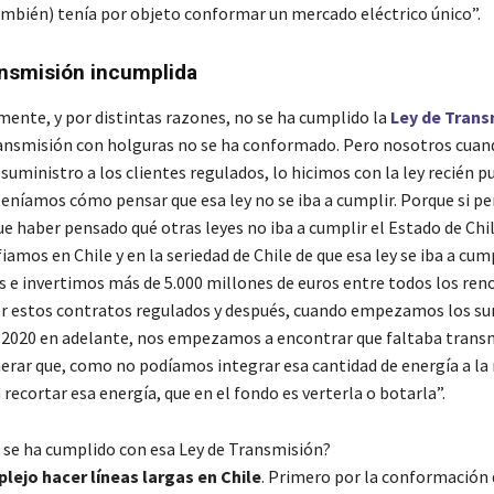
ambién) tenía por objeto conformar un mercado eléctrico único”.
nsmisión incumplida
nte, y por distintas razones, no se ha cumplido la
Ley de Trans
ansmisión con holguras no se ha conformado. Pero nosotros cuan
 suministro a los clientes regulados, lo hicimos con la ley recién p
eníamos cómo pensar que esa ley no se iba a cumplir. Porque si p
e haber pensado qué otras leyes no iba a cumplir el Estado de Chi
amos en Chile y en la seriedad de Chile de que esa ley se iba a cum
es e invertimos más de 5.000 millones de euros entre todos los ren
r estos contratos regulados y después, cuando empezamos los su
o 2020 en adelante, nos empezamos a encontrar que faltaba trans
rar que, como no podíamos integrar esa cantidad de energía a la 
ecortar esa energía, que en el fondo es verterla o botarla”.
 se ha cumplido con esa Ley de Transmisión?
lejo hacer líneas largas en Chile
. Primero por la conformación d