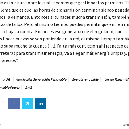
la estructura sobre la cual tenemos que gestionar los permisos. 
blema que es que las horas de transmisión terminan siendo pagada
por la demanda. Entonces si tú haces mucha transmisión, tambié
ntas de la luz. Pero al mismo tiempo puedes permitir que entren m
eso baja la cuenta. Entonces eso generaba que el regulador, que ti
as líneas nuevas se van poniendo en la red, al mismo tiempo tambi
o suba mucho la cuenta (…). Falta más convicción ahí respecto de 
eteras para transmitir energía, va a llegar más energía limpia y, 
 precios”.
AGR
Asociación Generación Renovable
Energía renovable
Ley de Transmis
ewable Power
RWE
r
Art