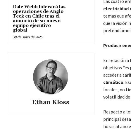
Las cuatro em
Dale Webb liderará las
electricidad 
operaciones de Anglo
temas que afe
Teck en Chile tras el
anuncio de su nuevo
que la visión 
equipo ejecutivo
global
pretendíamos 
30 de Julio de 2026
Producir ene
En relación a 
objetivos “es 
acceder a tari
climático
. E
locales, no ti
volatilidad d
Ethan Kloss
Respecto a los
principal desa
horas al año 