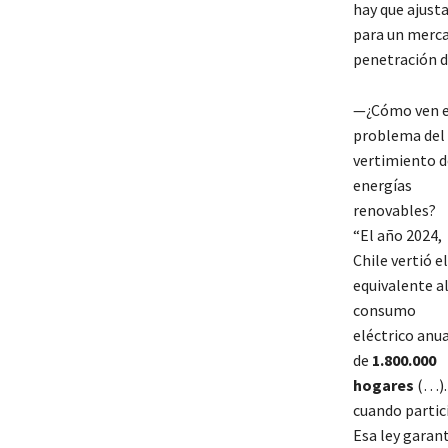
hay que ajusta
para un merca
penetración d
—¿Cómo ven e
problema del
vertimiento d
energías
renovables?
“El año 2024,
Chile vertió el
equivalente a
consumo
eléctrico anua
de
1.800.000
hogares
(…).
cuando partici
Esa ley garant