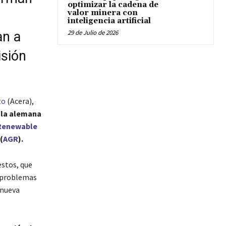
optimizar la cadena de
valor minera con
inteligencia artificial
29 de Julio de 2026
an a
isión
to
(Acera),
n la alemana
Renewable
(
AGR
).
estos, que
s problemas
 nueva