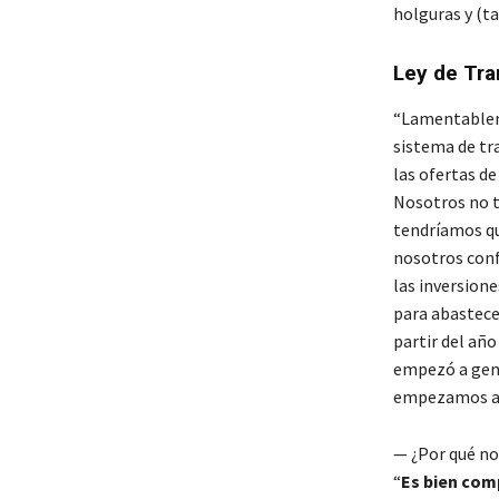
holguras y (t
Ley de Tra
“Lamentableme
sistema de tr
las ofertas de
Nosotros no t
tendríamos qu
nosotros confi
las inversion
para abastece
partir del añ
empezó a gene
empezamos a r
— ¿Por qué no
“
Es bien comp