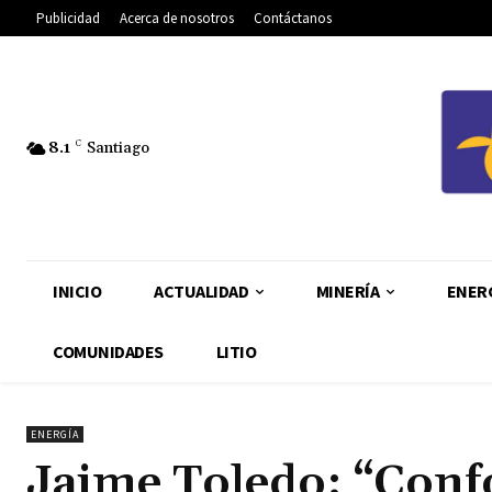
Publicidad
Acerca de nosotros
Contáctanos
8.1
C
Santiago
INICIO
ACTUALIDAD
MINERÍA
ENER
COMUNIDADES
LITIO
ENERGÍA
Jaime Toledo: “Con