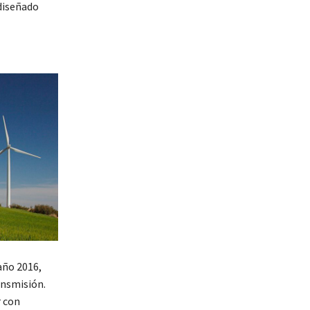
 diseñado
año 2016,
ansmisión.
r con