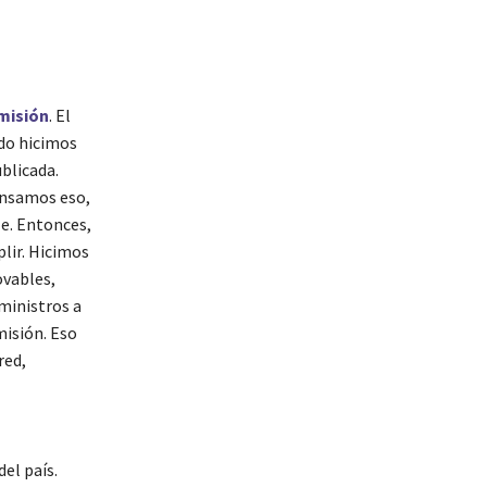
misión
. El
do hicimos
ublicada.
ensamos eso,
le. Entonces,
plir. Hicimos
ovables,
ministros a
misión. Eso
red,
el país.