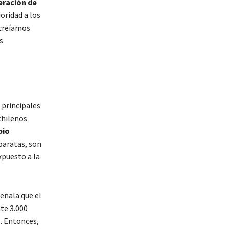
eración de
oridad a los
 creíamos
s
 principales
chilenos
bio
baratas, son
xpuesto a la
eñala que el
te 3.000
o. Entonces,