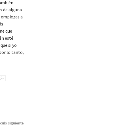
También
s de alguna
n empiezas a
ás
ene que
én esté
que si yo
por lo tanto,
ión
ículo siguiente