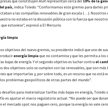
presas que constituyen AGR representan cerca del
10% de la gen
del país
, indica Toledo. “Conformamos este gremio para darles pri
ctaban a las compañías renovables de gran escala (…). Nosotros
nuestra no estaba en la discusión pública con la fuerza que nosotro
que estuviese”, expresó a El Mercurio.
rgía limpia
los objetivos del nuevo gremio, su presidente indicó que uno de sus
producir
energía limpia
que no contamina y que les permita a los 
fas bajas de energía. Y el segundo objetivo es luchar contra
el cam
sos dos objetivos solo se cumplen con las renovables, que son más 
enes que importarlas y, por sobre todo, es un recurso que no está e
e los problemas geopolíticos de otras partes del mundo”.
 desafíos para materializar tarifas más bajas en energía, Toledo s
fío es ajustar el marco regulatorio actual. “No puede ser que duran
en el mercado spot nos paguen cero, porque la energía no vale cer