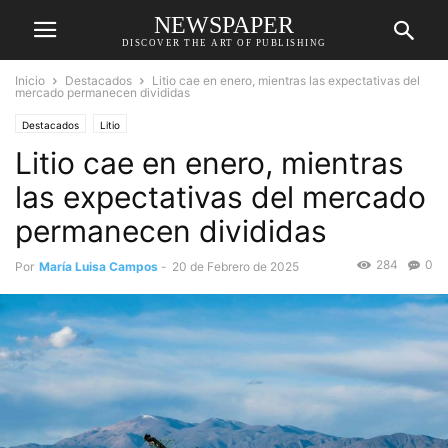
NEWSPAPER
DISCOVER THE ART OF PUBLISHING
Inicio
Destacados
Litio cae en enero, mientras las expectativas del
mercado permanecen divididas
Destacados
Litio
Litio cae en enero, mientras
las expectativas del mercado
permanecen divididas
284
0
Por
María Luisa Campos
-
20 de Febrero de 2025