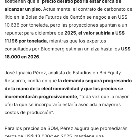
sostienen que el
precio del litio podría estar cerca de
alcanzar un piso.
Actualmente, el contrato de carbonato de
litio en la Bolsa de Futuros de Cantón se negocia en US$
10.636 por tonelada, pero las proyecciones apuntan a un
repunte: para diciembre de
2025, el valor subiría a US$
11.196 por tonelada
, mientras que los expertos
consultados por Bloomberg estiman un alza hasta los
US$
18.000 en 2026
.
José Ignacio Pérez, analista de Estudios en Bci Equity
Research, confía en que
la demanda seguirá progresando
de la mano de la electromovilidad y que los precios se
incrementarán progresivamente
, “toda vez que la mayor
oferta que se incorporaría estaría asociada a mayores
costos de producción”.
Para los precios de SQM, Pérez augura que promediarán
cerca de US$ 13.000/t en 2025, mantiene una