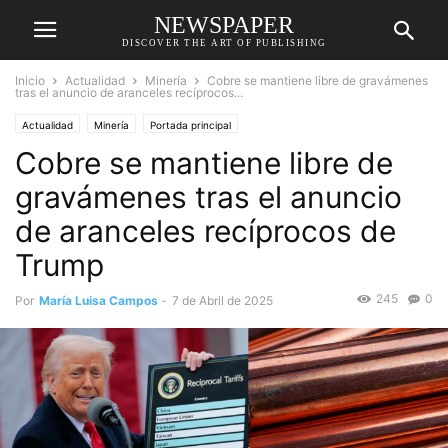
NEWSPAPER
DISCOVER THE ART OF PUBLISHING
Inicio
Actualidad
Minería
Cobre se mantiene libre de gravámenes
tras el anuncio de aranceles recíprocos...
Actualidad
Minería
Portada principal
Cobre se mantiene libre de
gravámenes tras el anuncio
de aranceles recíprocos de
Trump
245
0
Por
María Luisa Campos
-
7 de Abril de 2025