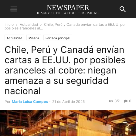
NEWSPAPER
DISCOVER THE ART OF PUBLISHING
Inicio
Actualidad
Chile, Perú y Canadá envían cartas a EE.UU. por
posibles aranceles al...
Actualidad
Minería
Portada principal
Chile, Perú y Canadá envían
cartas a EE.UU. por posibles
aranceles al cobre: niegan
amenaza a su seguridad
nacional
351
0
Por
María Luisa Campos
-
21 de Abril de 2025