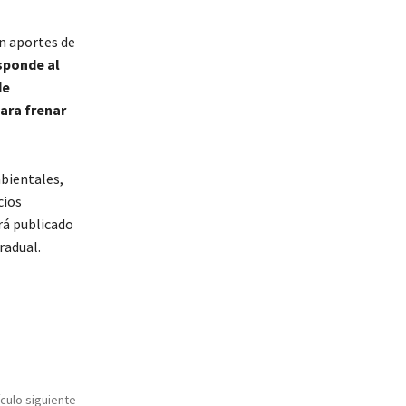
n aportes de
sponde al
de
ara frenar
mbientales,
cios
rá publicado
radual.
ículo siguiente