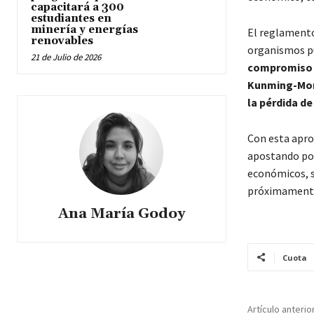
capacitará a 300
estudiantes en
minería y energías
El reglamento
renovables
organismos pú
21 de Julio de 2026
compromiso i
Kunming-Mont
la pérdida de
Con esta apro
apostando por
económicos, s
próximamente 
Ana María Godoy
Cuota
Artículo anterio