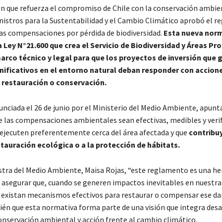
ón que refuerza el compromiso de Chile con la conservación ambien
nistros para la Sustentabilidad y el Cambio Climático aprobó el 
las compensaciones por pérdida de biodiversidad.
Esta nueva norm
a Ley N°21.600 que crea el Servicio de Biodiversidad y Áreas Pr
arco técnico y legal para que los proyectos de inversión que 
nificativos en el entorno natural deban responder con accion
 restauración o conservación.
nciada el 26 de junio por el Ministerio del Medio Ambiente, apunt
e las compensaciones ambientales sean efectivas, medibles y verif
e ejecuten preferentemente cerca del área afectada y que
contribuy
stauración ecológica o a la protección de hábitats.
stra del Medio Ambiente, Maisa Rojas, “este reglamento es una h
 asegurar que, cuando se generen impactos inevitables en nuestra
, existan mecanismos efectivos para restaurar o compensar ese da
én que esta normativa forma parte de una visión que integra desa
nservación ambiental y acción frente al cambio climático.