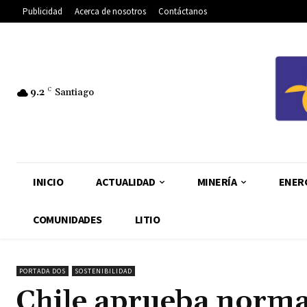
Publicidad
Acerca de nosotros
Contáctanos
9.2
C
Santiago
INICIO
ACTUALIDAD
MINERÍA
ENER
COMUNIDADES
LITIO
PORTADA DOS
SOSTENIBILIDAD
Chile aprueba norm