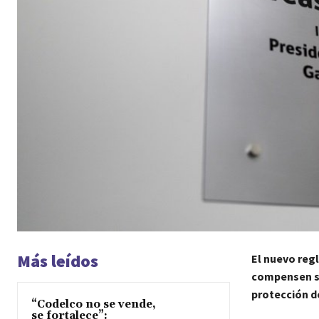
Más leídos
El nuevo reg
compensen su
protección d
“Codelco no se vende,
se fortalece”: