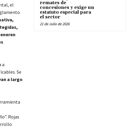
remates de
tal, el
concesiones y exige un
reglamento
estatuto especial para
el sector
ativa,
21 de Julio de 2026
otegidas,
generen
es
a a
icables. Se
an a largo
erramienta
ño”. Rojas
rrollo