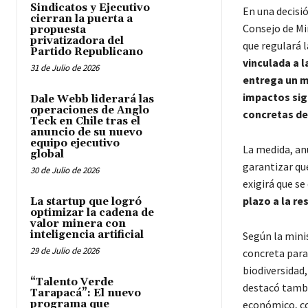
Sindicatos y Ejecutivo
En una decisi
cierran la puerta a
Consejo de Mi
propuesta
privatizadora del
que regulará 
Partido Republicano
vinculada a l
31 de Julio de 2026
entrega un m
impactos sig
Dale Webb liderará las
operaciones de Anglo
concretas de
Teck en Chile tras el
anuncio de su nuevo
equipo ejecutivo
La medida, anu
global
garantizar qu
30 de Julio de 2026
exigirá que s
plazo a la re
La startup que logró
optimizar la cadena de
valor minera con
inteligencia artificial
Según la mini
29 de Julio de 2026
concreta para
biodiversidad
“Talento Verde
destacó tambi
Tarapacá”: El nuevo
programa que
económico, co