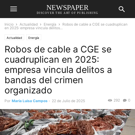
NEWSPAPER
DISCOVER THE ART OF PUBLISHING
Inicio
Actualidad
Energía
Robos de cable a CGE se cuadruplican
en 2025: empresa vincula delitos...
Actualidad
Energía
Robos de cable a CGE se
cuadruplican en 2025:
empresa vincula delitos a
bandas del crimen
organizado
292
0
Por
María Luisa Campos
-
22 de Julio de 2025