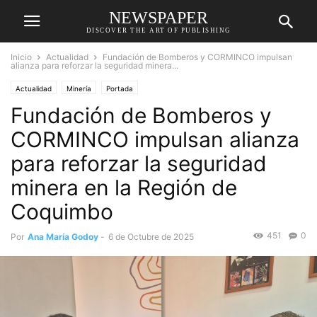
NEWSPAPER
DISCOVER THE ART OF PUBLISHING
Inicio
Actualidad
Fundación de Bomberos y CORMINCO impulsan
alianza para reforzar la seguridad minera...
Actualidad
Minería
Portada
Fundación de Bomberos y
CORMINCO impulsan alianza
para reforzar la seguridad
minera en la Región de
Coquimbo
451
0
Por
Ana María Godoy
-
6 de Octubre de 2025