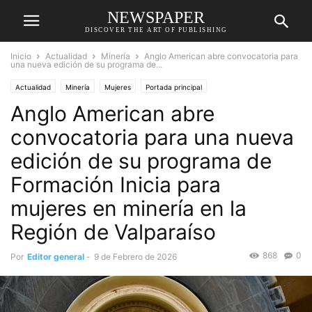
NEWSPAPER
DISCOVER THE ART OF PUBLISHING
Inicio
Actualidad
Minería
Anglo American abre convocatoria para
una nueva edición de su programa de...
Actualidad
Minería
Mujeres
Portada principal
Anglo American abre
convocatoria para una nueva
edición de su programa de
Formación Inicia para
mujeres en minería en la
Región de Valparaíso
868
0
Por
Editor general
-
9 de Febrero de 2026