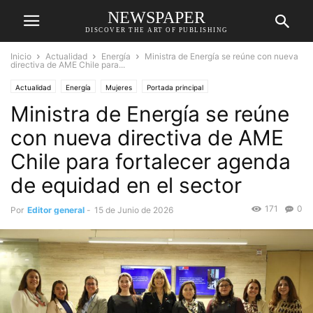
NEWSPAPER
DISCOVER THE ART OF PUBLISHING
Inicio
Actualidad
Energía
Ministra de Energía se reúne con nueva
directiva de AME Chile para...
Actualidad
Energía
Mujeres
Portada principal
Ministra de Energía se reúne
con nueva directiva de AME
Chile para fortalecer agenda
de equidad en el sector
171
0
Por
Editor general
-
15 de Junio de 2026