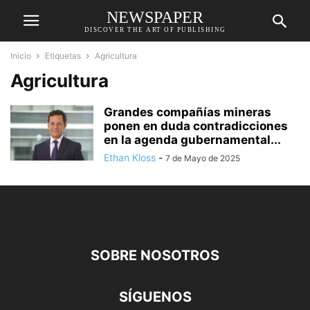
NEWSPAPER
DISCOVER THE ART OF PUBLISHING
Inicio
Etiquetas
Agricultura
Agricultura
Grandes compañías mineras
ponen en duda contradicciones
en la agenda gubernamental...
Ethan Kloss
-
7 de Mayo de 2025
SOBRE NOSOTROS
SÍGUENOS