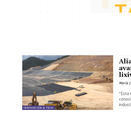
Ali
ava
lixi
María 
“Esta 
conoci
industr
INNOVACIÓN & TECH