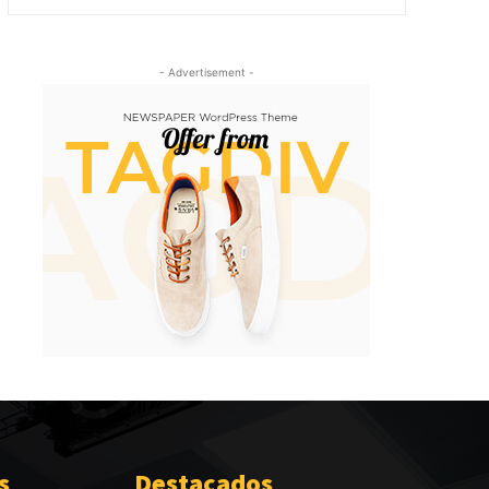
- Advertisement -
s
Destacados