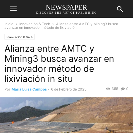
NEWSPAPER
DISCOVER THE ART OF PUBLISHING
Inicio
Innovación & Tech
Alianza entre AMTC y Mining3 busca
avanzar en innovador método de lixiviación...
Innovación & Tech
Alianza entre AMTC y
Mining3 busca avanzar en
innovador método de
lixiviación in situ
355
0
Por
María Luisa Campos
-
6 de Febrero de 2025