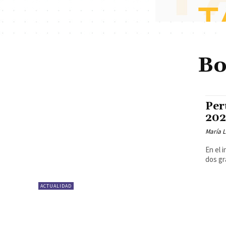
Bo
Per
202
María 
En el 
dos gr
ACTUALIDAD