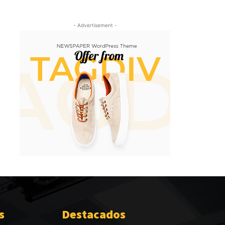
- Advertisement -
s
Destacados