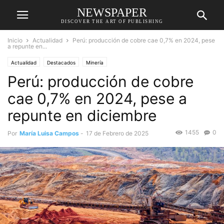
NEWSPAPER
DISCOVER THE ART OF PUBLISHING
Inicio
Actualidad
Perú: producción de cobre cae 0,7% en 2024, pese
a repunte en...
Actualidad
Destacados
Minería
Perú: producción de cobre
cae 0,7% en 2024, pese a
repunte en diciembre
1455
0
Por
María Luisa Campos
-
17 de Febrero de 2025