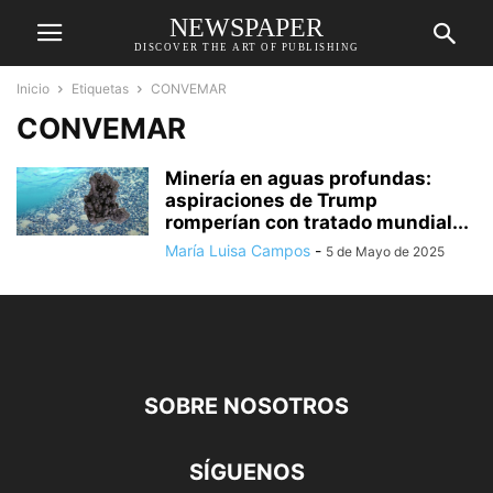
NEWSPAPER
DISCOVER THE ART OF PUBLISHING
Inicio
Etiquetas
CONVEMAR
CONVEMAR
Minería en aguas profundas:
aspiraciones de Trump
romperían con tratado mundial...
María Luisa Campos
-
5 de Mayo de 2025
SOBRE NOSOTROS
SÍGUENOS