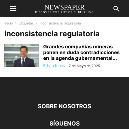
NEWSPAPER
DISCOVER THE ART OF PUBLISHING
Inicio
Etiquetas
Inconsistencia regulatoria
inconsistencia regulatoria
Grandes compañías mineras
ponen en duda contradicciones
en la agenda gubernamental...
Ethan Kloss
-
7 de Mayo de 2025
SOBRE NOSOTROS
SÍGUENOS