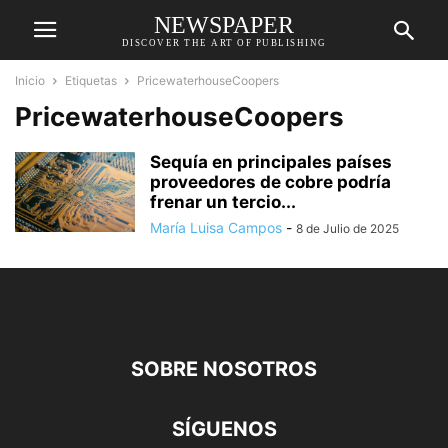
NEWSPAPER
DISCOVER THE ART OF PUBLISHING
Inicio
Etiquetas
PricewaterhouseCoopers
PricewaterhouseCoopers
Sequía en principales países
proveedores de cobre podría
frenar un tercio...
María Luisa Campos
-
8 de Julio de 2025
SOBRE NOSOTROS
SÍGUENOS